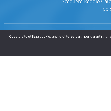
Scegliere Reggio Calor 
per
Questo sito utilizza cookie, anche di terze parti, per garantirt
Consulenza e sopralluogo
Instal
tecnico gratuito
Dall’imp
climatizza
Analizziamo ogni dettaglio per offrirti la
con pre
soluzione migliore, valutando consumi,
comfort ed efficienza.