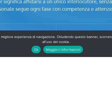
significa affidarsi a un unico interlocutore, senza
sonale segue ogni fase con competenza e attenzi
i una migliore esperienza di navigazione. Chiudendo questo banner, scor
all'uso del cookie.
Ok
Maggiori informazioni
lazione professionale
Assistenza post-instal
manutenzione prog
ianto di riscaldamento alla
zione, ci occupiamo di tutto
Non ci fermiamo alla vendit
cisione e rispetto per gli
il cliente nel tempo, con co
ambienti.
manutenzione per impiant
efficienti.