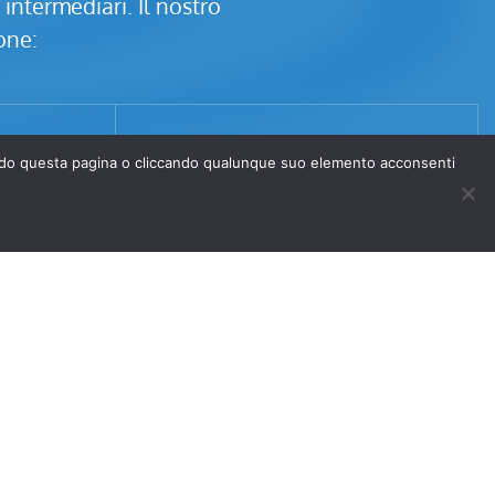
 intermediari. Il nostro
one:
rendo questa pagina o cliccando qualunque suo elemento acconsenti
lazione e
Pronto intervento rapido
rammata
Un guasto o un’emergenza?
Rispondiamo tempestivamente,
a: seguiamo
garantendo sicurezza e affidabilità.
ntratti di
i sempre