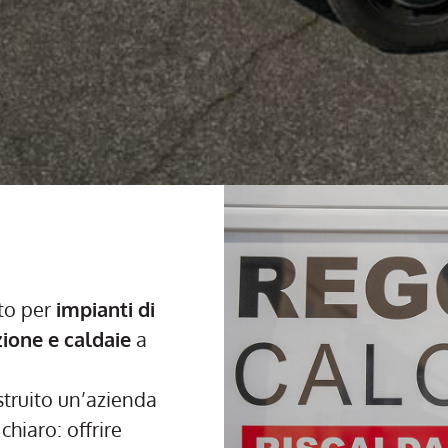
nto per
impianti di
ione e caldaie
a
truito un’azienda
chiaro: offrire