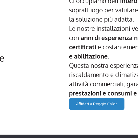
Ci occupiamo dell’
intero
sopralluogo per valutare 
la soluzione più adatta.
Le nostre installazioni 
con
anni di esperienza n
certificati
e costantemen
e abilitazione.
ne
Questa nostra esperienza 
riscaldamento e climatizza
attività commerciali, ga
prestazioni e consumi e
Affidati a Reggio Calor