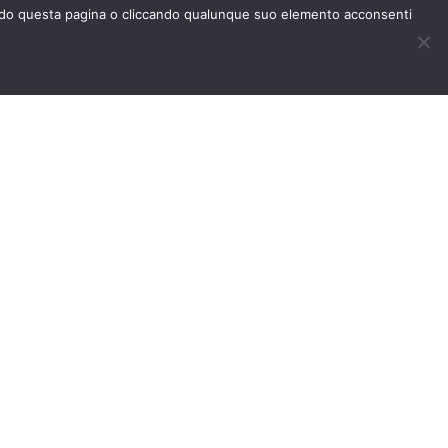
rendo questa pagina o cliccando qualunque suo elemento acconsenti
nformazione scrivici, ti
 al più presto!
Continua
hiari di aver preso visione e di accettare la nostra