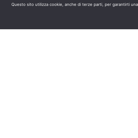
Questo sito utilizza cookie, anche di terze parti, per garantirt
I nostri recapiti
Pronto intervento
0522 381389